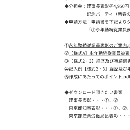
◆分担金：理事長表彰＠4,950円
記念パーティ（新春の集い）
◆申請方法：申請書を下記より
「①永年勤続従業員表彰のご案
①
永年勤続従業員表彰のご案内.p
②
【様式A】永年勤続従業員被表
③
【様式2・3】経歴及び事績調書
④
記入例【様式2・3】経歴及び事
⑤
作成にあたってのポイント.pd
◆ダウンロード頂きたい書類
理事長表彰・・・①、②
東京都知事表彰・・・①、②
東京都産業労働局長表彰・・・