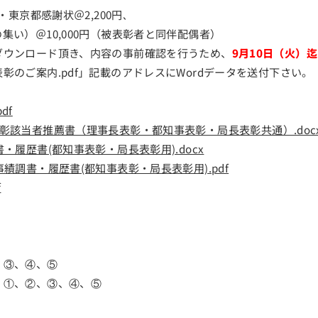
・東京都感謝状＠2,200円､
＠10,000円（被表彰者と同伴配偶者）
ダウンロード頂き、内容の事前確認を行うため、
9月10日（火）迄
内.pdf」記載のアドレスにWordデータを送付下さい。
df
彰該当者推薦書（理事長表彰・都知事表彰・局長表彰共通）.doc
・履歴書(都知事表彰・局長表彰用).docx
績調書・履歴書(都知事表彰・局長表彰用).pdf
f
、③、④、⑤
①、②、③、④、⑤