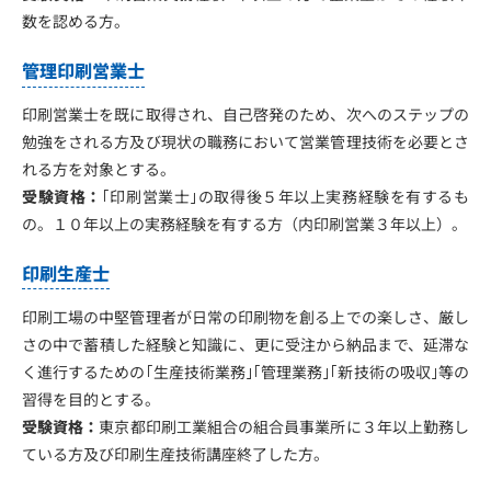
数を認める方。
管理印刷営業士
印刷営業士を既に取得され、自己啓発のため、次へのステップの
勉強をされる方及び現状の職務において営業管理技術を必要とさ
れる方を対象とする。
受験資格：
｢印刷営業士｣の取得後５年以上実務経験を有するも
の。１０年以上の実務経験を有する方（内印刷営業３年以上）。
印刷生産士
印刷工場の中堅管理者が日常の印刷物を創る上での楽しさ、厳し
さの中で蓄積した経験と知識に、更に受注から納品まで、延滞な
く進行するための｢生産技術業務｣｢管理業務｣｢新技術の吸収｣等の
習得を目的とする。
受験資格：
東京都印刷工業組合の組合員事業所に３年以上勤務し
ている方及び印刷生産技術講座終了した方。